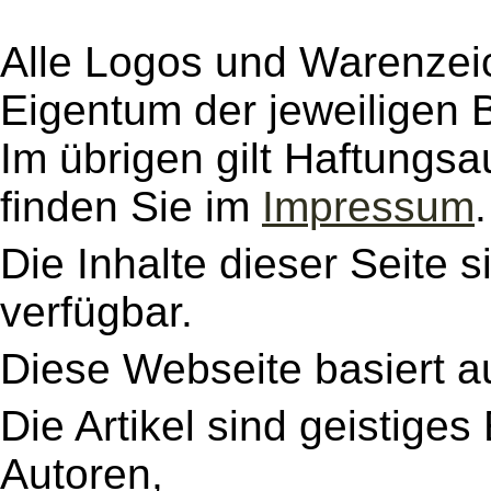
higher
Copyright (c) 2002 by J
Alle Logos und Warenzeic
(webmaster@tp-krefeld.
Eigentum der jeweiligen B
module.de
Im übrigen gilt Haftungsa
Advanced Guestbook 1.
finden Sie im
Impressum
.
Copyright (c) 2001 Chi 
Die Inhalte dieser Seite s
Modified by Francesco Bo
verfügbar.
(webmaster@nukeitalia.
Diese Webseite basiert a
PHP-Nuke Guestbook Mod
Die Artikel sind geistige
Copyright (c) 2001 by Ch
Autoren,