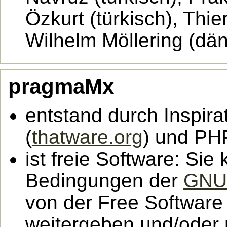
Özkurt (türkisch), Thie
Wilhelm Möllering (däni
pragmaMx
entstand durch Inspir
(
thatware.org
) und PH
ist freie Software: Si
Bedingungen der
GNU 
von der Free Software 
weitergeben und/oder 