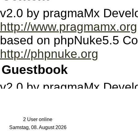
v2.0 by pragmaMx Devel
http://www.pragmamx.org
based on phpNuke5.5 Co
http://phpnuke.org
Guestbook
v2.0 by pragmaMx Devel
http://www.pragmamx.org
based on
2 User online
PHP-Nuke Nukebook CE v
Samstag, 08. August 2026