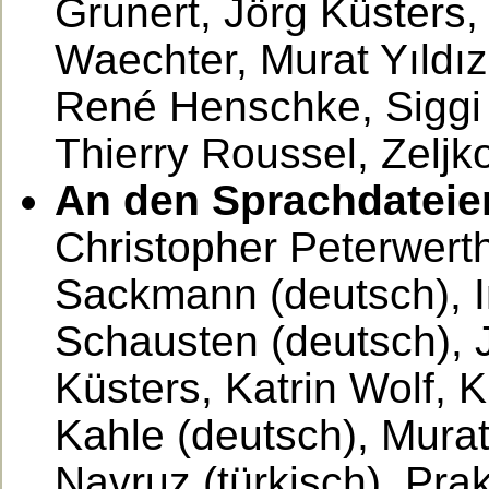
Grunert, Jörg Küsters
Waechter, Murat Yıldız
René Henschke, Siggi B
Thierry Roussel, Zeljk
An den Sprachdateie
Christopher Peterwert
Sackmann (deutsch), 
Schausten (deutsch), J
Küsters, Katrin Wolf, 
Kahle (deutsch), Murat 
Navruz (türkisch), Prak